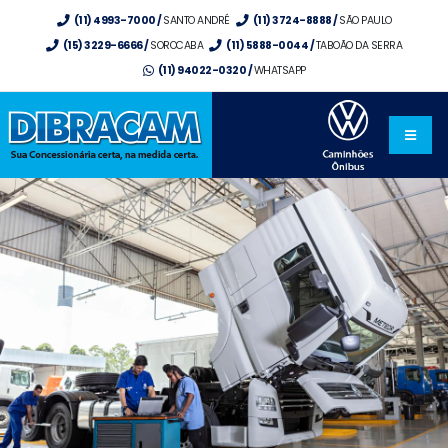
(11) 4993-7000 /
SANTO ANDRÉ
(11) 3724-8888 /
SÃO PAULO
(15) 3229-6666 /
SOROCABA
(11) 5888-0044 /
TABOÃO DA SERRA
(11) 94022-0320 /
WHATSAPP