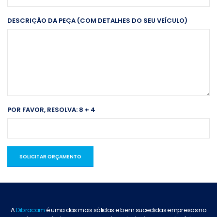
DESCRIÇÃO DA PEÇA (COM DETALHES DO SEU VEÍCULO)
POR FAVOR, RESOLVA:
8 + 4
SOLICITAR ORÇAMENTO
A
Dibracam
é uma das mais sólidas e bem sucedidas empresas no