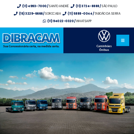
(11) 4993-7000 /
SANTO ANDRÉ
(11) 3724-8888 /
SÃO PAULO
(15) 3229-6666 /
SOROCABA
(11) 5888-0044 /
TABOÃO DA SERRA
(11) 94022-0320 /
WHATSAPP